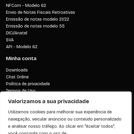
NFCom - Modelo 62
Envio de Notas Fiscais Retroativas
Emissão de notas modelo 21/22
Emissão de notas modelo 55
DICI/Anatel
SVA
API - Modelo 62
Minha conta
Downloads
Chat Online
Política de privacidade
Termos de Uso
Minha Conta
Valorizamos a sua privacidade
Atendimento
Utilizamos cookies para melhorar sua experiência de
navegação, veicular anúncios ou conteúdo personalizado
comercial@diginotanfe.com.br
e analisar nosso tráfego. Ao clicar em "Aceitar todos",
financeiro@diginotanfe.com.br
você concorda com o uso de